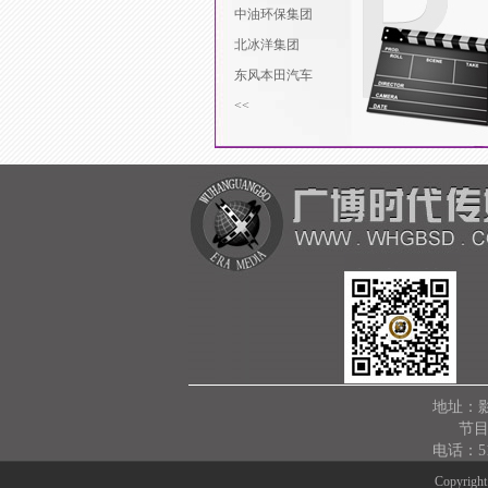
中油环保集团
北冰洋集团
东风本田汽车
<<
地址：
节目中
电话：515
Copyrig