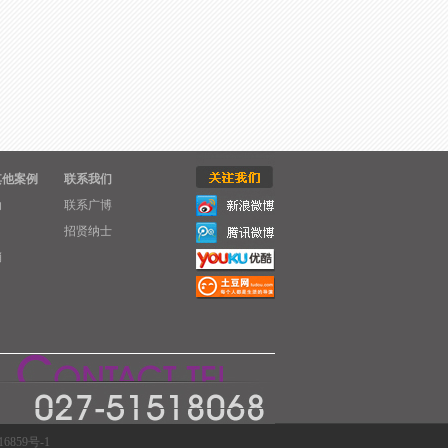
其他案例
联系我们
动
联系广博
目
招贤纳士
销
16859号-1