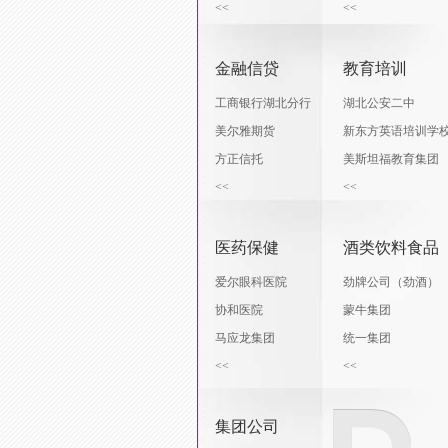
<<
<<
金融信贷
教育培训
工商银行湖北分行
湖北公安二中
美尔雅期货
新东方英语培训学
方正信托
美斯坦福教育集团
<<
<<
医药保健
酒类饮料食品
爱尔眼科医院
劲牌公司（劲酒）
协和医院
蒙牛集团
马应龙集团
统一集团
<<
<<
集团公司