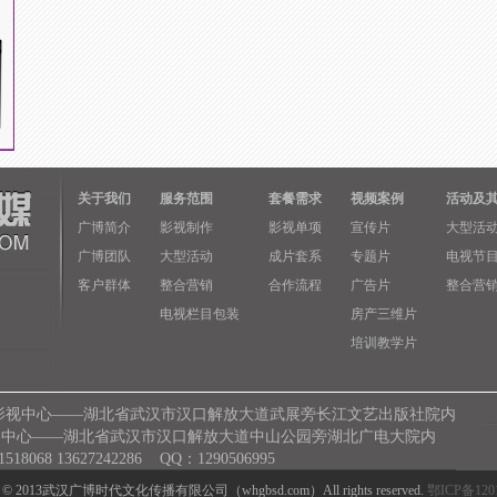
关于我们
服务范围
套餐需求
视频案例
活动及
广博简介
影视制作
影视单项
宣传片
大型活
广博团队
大型活动
成片套系
专题片
电视节
客户群体
整合营销
合作流程
广告片
整合营
电视栏目包装
房产三维片
培训教学片
影视中心——湖北省武汉市汉口解放大道武展旁长江文艺出版社院内
心——湖北省武汉市汉口解放大道中山公园旁湖北广电大院内
18068 13627242286 QQ：1290506995
ht © 2013武汉广博时代文化传播有限公司（whgbsd.com）All rights reserved.
鄂ICP备120